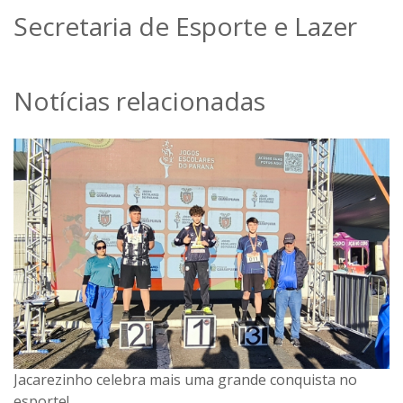
Secretaria de Esporte e Lazer
Notícias relacionadas
Jacarezinho celebra mais uma grande conquista no
Vem aí a Copa 40tinha 2026 em Jacarezinho!
esporte!