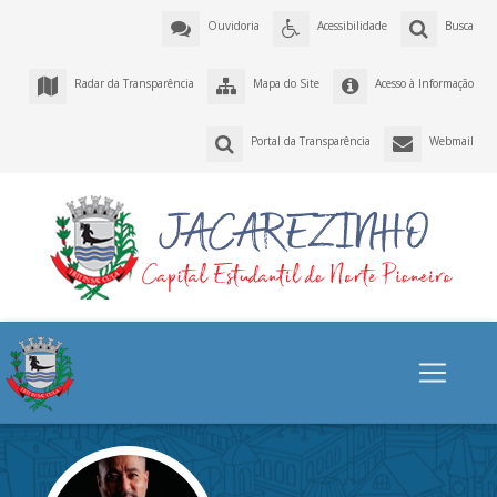
Ouvidoria
Acessibilidade
Busca
Radar da Transparência
Mapa do Site
Acesso à Informação
Portal da Transparência
Webmail