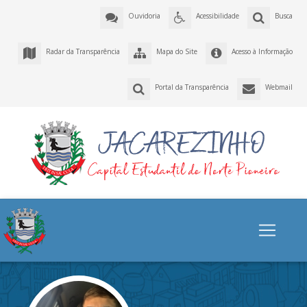
Ouvidoria
Acessibilidade
Busca
Radar da Transparência
Mapa do Site
Acesso à Informação
Portal da Transparência
Webmail