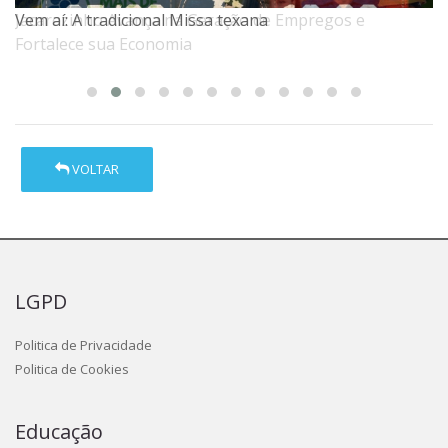
Jacarezinho Avança na Geração de Empregos e
Vem aí: A tradicional Missa texana
Fortalece sua Economia
VOLTAR
LGPD
Politica de Privacidade
Politica de Cookies
Educação