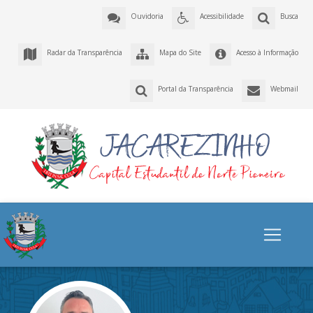
Ouvidoria
Acessibilidade
Busca
Radar da Transparência
Mapa do Site
Acesso à Informação
Portal da Transparência
Webmail