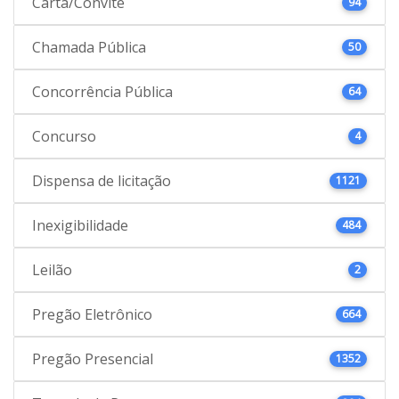
Carta/Convite
94
Chamada Pública
50
Concorrência Pública
64
Concurso
4
Dispensa de licitação
1121
Inexigibilidade
484
Leilão
2
Pregão Eletrônico
664
Pregão Presencial
1352