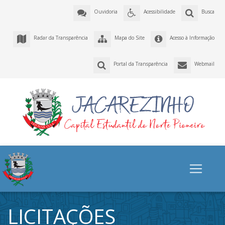
Ouvidoria
Acessibilidade
Busca
Radar da Transparência
Mapa do Site
Acesso à Informação
Portal da Transparência
Webmail
LICITAÇÕES