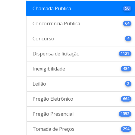
Chamada Pública
50
Concorrência Pública
64
Concurso
4
Dispensa de licitação
1121
Inexigibilidade
484
Leilão
2
Pregão Eletrônico
664
Pregão Presencial
1352
Tomada de Preços
294