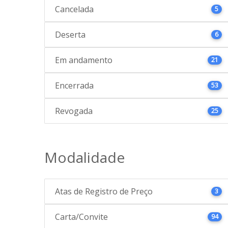
Cancelada
5
Deserta
6
Em andamento
21
Encerrada
53
Revogada
25
Modalidade
Atas de Registro de Preço
3
Carta/Convite
94