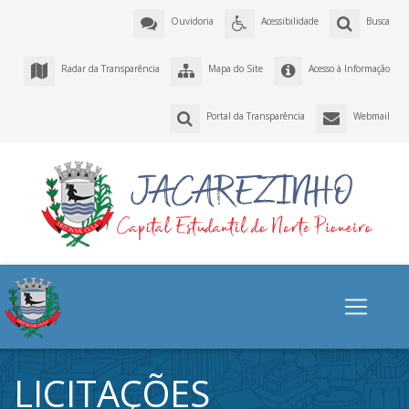
Ouvidoria
Acessibilidade
Busca
Radar da Transparência
Mapa do Site
Acesso à Informação
Portal da Transparência
Webmail
LICITAÇÕES