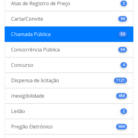
Atas de Registro de Preço
3
Carta/Convite
94
Chamada Pública
50
Concorrência Pública
64
Concurso
4
Dispensa de licitação
1121
Inexigibilidade
484
Leilão
2
Pregão Eletrônico
664