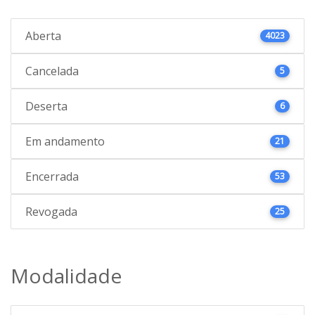
Aberta
4023
Cancelada
5
Deserta
6
Em andamento
21
Encerrada
53
Revogada
25
Modalidade