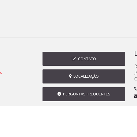
CONTATO
R
J
LOCALIZAÇÃO
C
PERGUNTAS FREQUENTES
2026 © Prefeitura Municipal de Jacarezinho | Desenvolvido por: