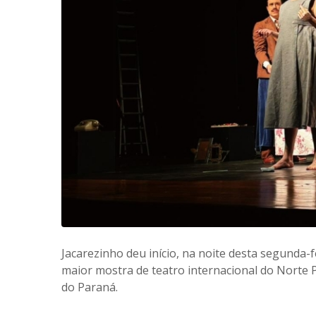
Jacarezinho deu início, na noite desta segunda-fe
maior mostra de teatro internacional do Norte 
do Paraná.