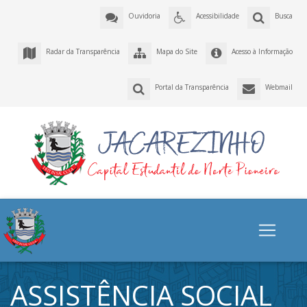
Ouvidoria
Acessibilidade
Busca
Radar da Transparência
Mapa do Site
Acesso à Informação
Portal da Transparência
Webmail
ASSISTÊNCIA SOCIAL