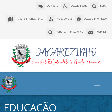
Ouvidoria
Acessibilidade
Busca
Radar da Transparência
Mapa do Site
Acesso à Informação
Portal da Transparência
Webmail
EDUCAÇÃO