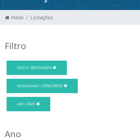
Início
Licitações
Filtro
REVOGADA
STATUS:
CONCURSO
MODALIDADE:
2021
ANO:
Ano