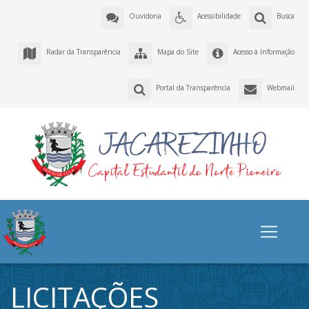
Ouvidoria
Acessibilidade
Busca
Radar da Transparência
Mapa do Site
Acesso à Informação
Portal da Transparência
Webmail
LICITAÇÕES