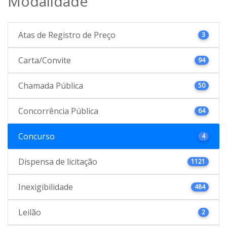
Modalidade
Atas de Registro de Preço
3
Carta/Convite
94
Chamada Pública
50
Concorrência Pública
64
Concurso
4
Dispensa de licitação
1121
Inexigibilidade
484
Leilão
2