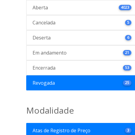
Aberta
4023
Cancelada
5
Deserta
6
Em andamento
21
Encerrada
53
Revogada
25
Modalidade
Atas de Registro de Preço
3