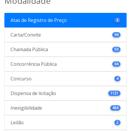
Modalidade
Atas de Registro de Preço
3
Carta/Convite
94
Chamada Pública
50
Concorrência Pública
64
Concurso
4
Dispensa de licitação
1121
Inexigibilidade
484
Leilão
2