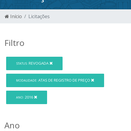
Início
Licitações
Filtro
REVOGADA
STATUS:
ATAS DE REGISTRO DE PREÇO
MODALIDADE:
2016
ANO:
Ano