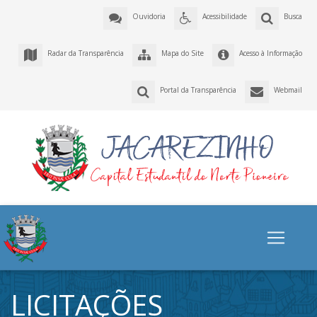
Ouvidoria
Acessibilidade
Busca
Radar da Transparência
Mapa do Site
Acesso à Informação
Portal da Transparência
Webmail
LICITAÇÕES