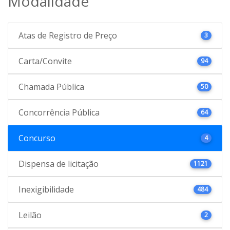
Modalidade
Atas de Registro de Preço
3
Carta/Convite
94
Chamada Pública
50
Concorrência Pública
64
Concurso
4
Dispensa de licitação
1121
Inexigibilidade
484
Leilão
2