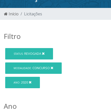
Início
Licitações
Filtro
REVOGADA
STATUS:
CONCURSO
MODALIDADE:
2020
ANO:
Ano