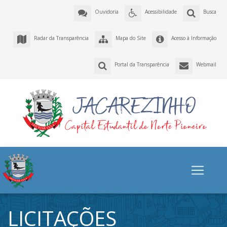
Ouvidoria
Acessibilidade
Busca
Radar da Transparência
Mapa do Site
Acesso à Informação
Portal da Transparência
Webmail
LICITAÇÕES