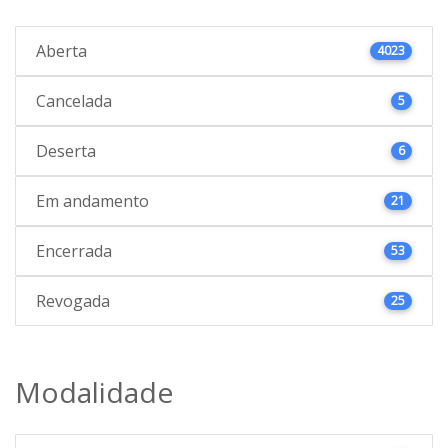
Aberta
4023
Cancelada
5
Deserta
6
Em andamento
21
Encerrada
53
Revogada
25
Modalidade