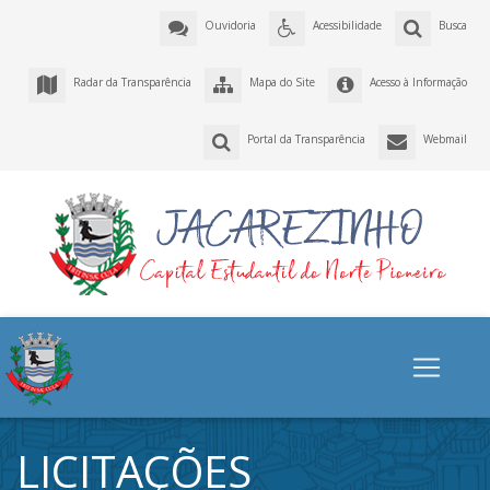
Ouvidoria
Acessibilidade
Busca
Radar da Transparência
Mapa do Site
Acesso à Informação
Portal da Transparência
Webmail
LICITAÇÕES