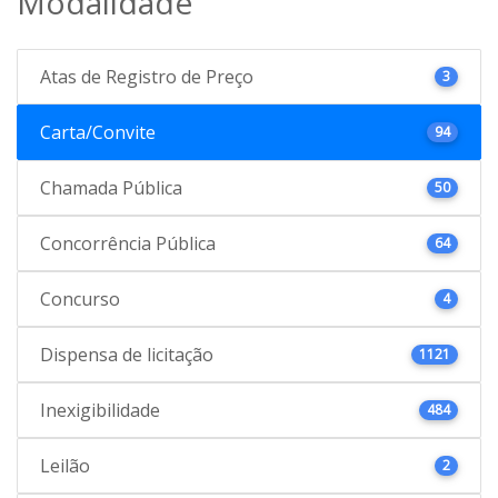
Modalidade
Atas de Registro de Preço
3
Carta/Convite
94
Chamada Pública
50
Concorrência Pública
64
Concurso
4
Dispensa de licitação
1121
Inexigibilidade
484
Leilão
2