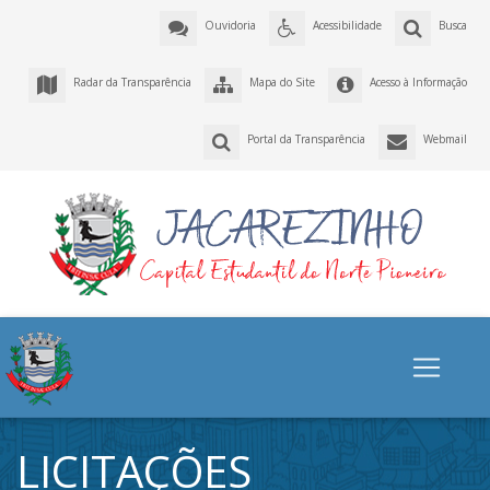
Ouvidoria
Acessibilidade
Busca
Radar da Transparência
Mapa do Site
Acesso à Informação
Portal da Transparência
Webmail
LICITAÇÕES