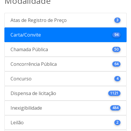
Modalidade
Atas de Registro de Preço
3
Carta/Convite
94
Chamada Pública
50
Concorrência Pública
64
Concurso
4
Dispensa de licitação
1121
Inexigibilidade
484
Leilão
2