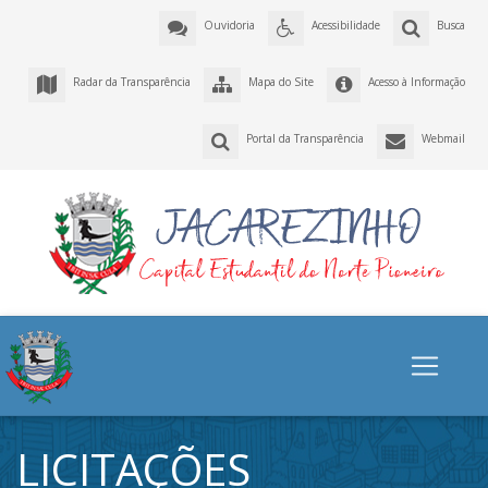
Ouvidoria
Acessibilidade
Busca
Radar da Transparência
Mapa do Site
Acesso à Informação
Portal da Transparência
Webmail
LICITAÇÕES