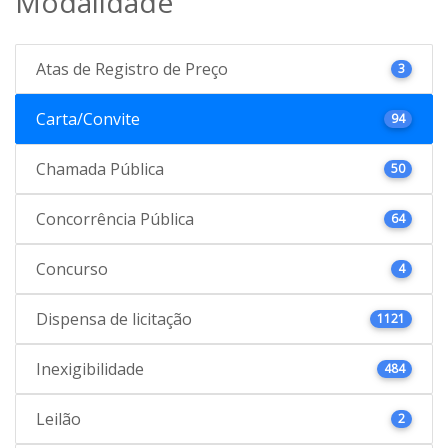
Modalidade
Atas de Registro de Preço
3
Carta/Convite
94
Chamada Pública
50
Concorrência Pública
64
Concurso
4
Dispensa de licitação
1121
Inexigibilidade
484
Leilão
2