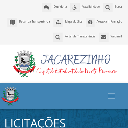
Ouvidoria
Acessibilidade
Busca
Radar da Transparência
Mapa do Site
Acesso à Informação
Portal da Transparência
Webmail
LICITAÇÕES