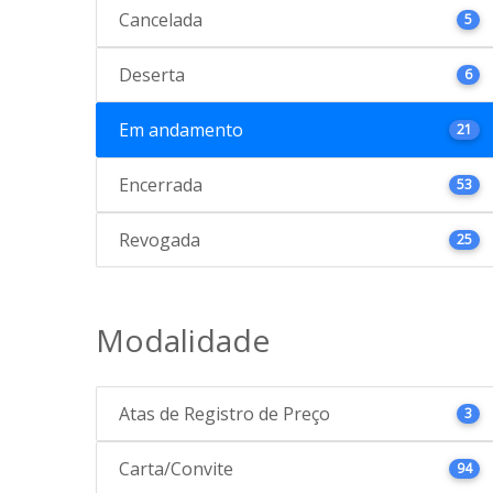
Cancelada
5
Deserta
6
Em andamento
21
Encerrada
53
Revogada
25
Modalidade
Atas de Registro de Preço
3
Carta/Convite
94