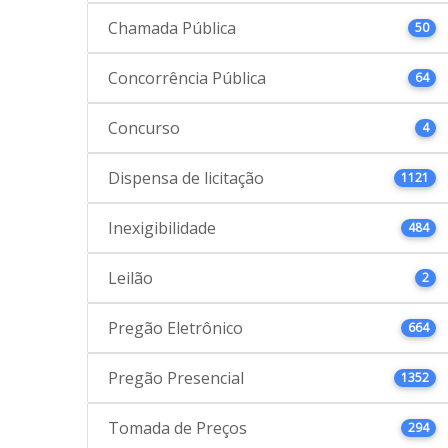
Chamada Pública
50
Concorrência Pública
64
Concurso
4
Dispensa de licitação
1121
Inexigibilidade
484
Leilão
2
Pregão Eletrônico
664
Pregão Presencial
1352
Tomada de Preços
294