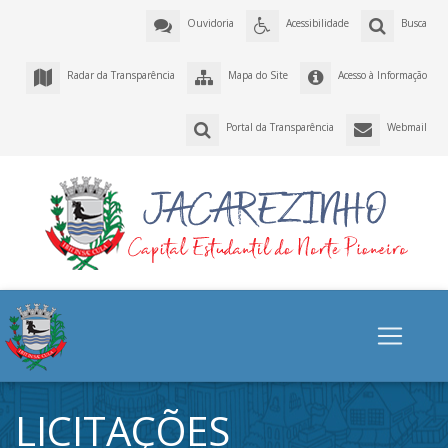
Ouvidoria
Acessibilidade
Busca
Radar da Transparência
Mapa do Site
Acesso à Informação
Portal da Transparência
Webmail
LICITAÇÕES