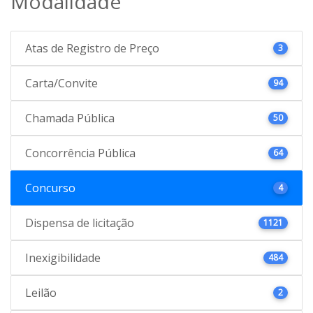
Modalidade
Atas de Registro de Preço
3
Carta/Convite
94
Chamada Pública
50
Concorrência Pública
64
Concurso
4
Dispensa de licitação
1121
Inexigibilidade
484
Leilão
2