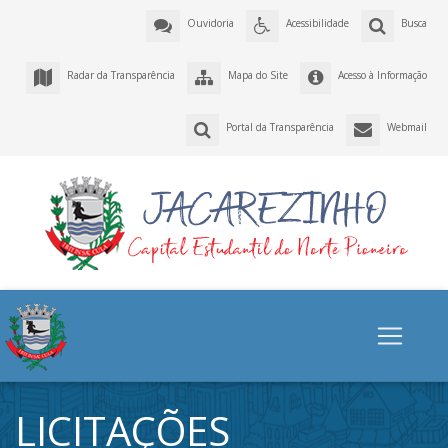
Ouvidoria
Acessibilidade
Busca
Radar da Transparência
Mapa do Site
Acesso à Informação
Portal da Transparência
Webmail
LICITAÇÕES