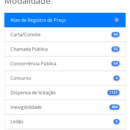
Modalidade
Atas de Registro de Preço
3
Carta/Convite
94
Chamada Pública
50
Concorrência Pública
64
Concurso
4
Dispensa de licitação
1121
Inexigibilidade
484
Leilão
2