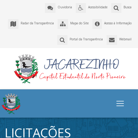
Ouvidoria
Acessibilidade
Busca
Radar da Transparência
Mapa do Site
Acesso à Informação
Portal da Transparência
Webmail
LICITAÇÕES