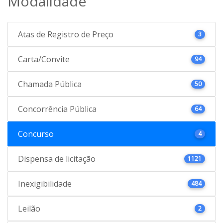
Modalidade
Atas de Registro de Preço
3
Carta/Convite
94
Chamada Pública
50
Concorrência Pública
64
Concurso
4
Dispensa de licitação
1121
Inexigibilidade
484
Leilão
2