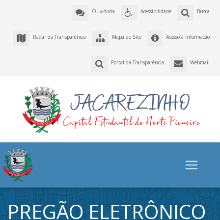
Ouvidoria
Acessibilidade
Busca
Radar da Transparência
Mapa do Site
Acesso à Informação
Portal da Transparência
Webmail
PREGÃO ELETRÔNICO