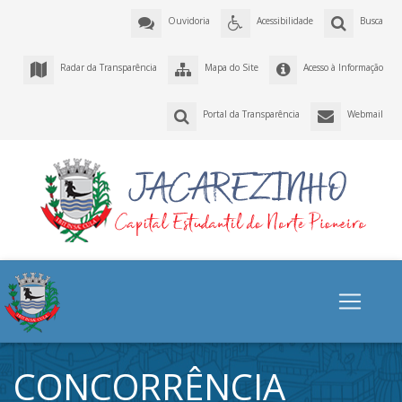
Ouvidoria
Acessibilidade
Busca
Radar da Transparência
Mapa do Site
Acesso à Informação
Portal da Transparência
Webmail
CONCORRÊNCIA