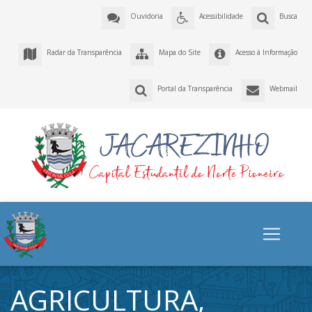
Ouvidoria
Acessibilidade
Busca
Radar da Transparência
Mapa do Site
Acesso à Informação
Portal da Transparência
Webmail
AGRICULTURA,