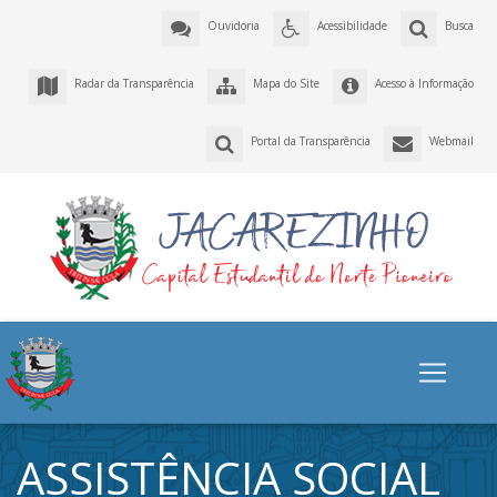
Ouvidoria
Acessibilidade
Busca
Radar da Transparência
Mapa do Site
Acesso à Informação
Portal da Transparência
Webmail
ASSISTÊNCIA SOCIAL