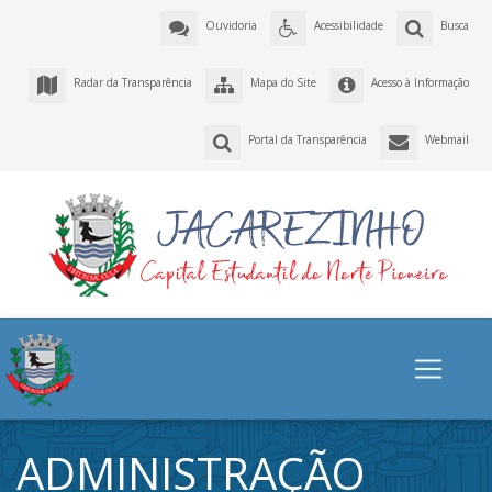
Ouvidoria
Acessibilidade
Busca
Radar da Transparência
Mapa do Site
Acesso à Informação
Portal da Transparência
Webmail
ADMINISTRAÇÃO