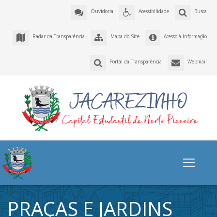
Ouvidoria
Acessibilidade
Busca
Radar da Transparência
Mapa do Site
Acesso à Informação
Portal da Transparência
Webmail
PRAÇAS E JARDINS