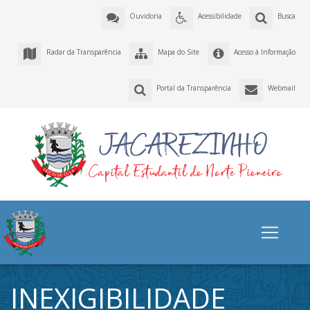
Ouvidoria
Acessibilidade
Busca
Radar da Transparência
Mapa do Site
Acesso à Informação
Portal da Transparência
Webmail
INEXIGIBILIDADE