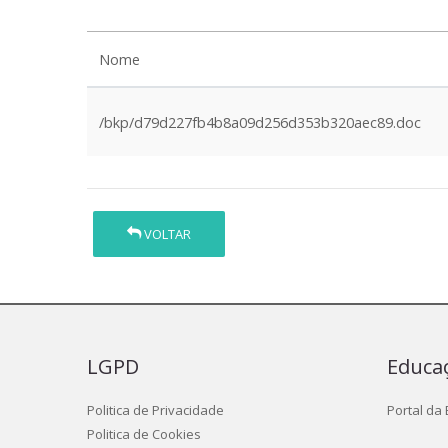
Nome
/bkp/d79d227fb4b8a09d256d353b320aec89.doc
VOLTAR
LGPD
Educa
Politica de Privacidade
Portal da
Politica de Cookies