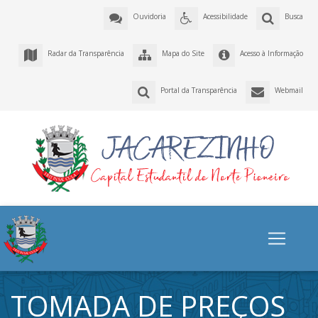
Ouvidoria
Acessibilidade
Busca
Radar da Transparência
Mapa do Site
Acesso à Informação
Portal da Transparência
Webmail
TOMADA DE PREÇOS