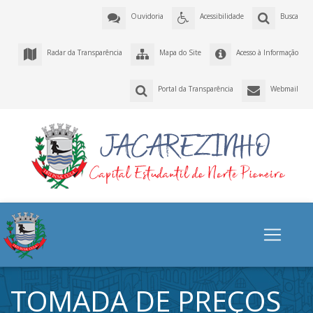
Ouvidoria
Acessibilidade
Busca
Radar da Transparência
Mapa do Site
Acesso à Informação
Portal da Transparência
Webmail
TOMADA DE PREÇOS