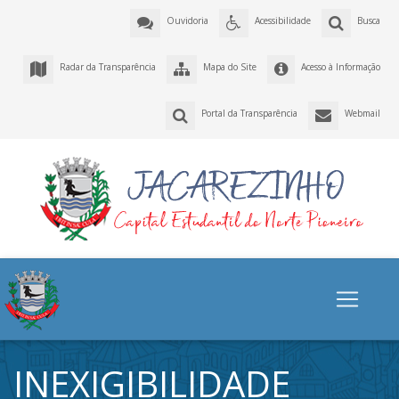
Ouvidoria
Acessibilidade
Busca
Radar da Transparência
Mapa do Site
Acesso à Informação
Portal da Transparência
Webmail
INEXIGIBILIDADE