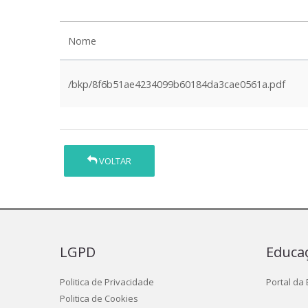
Nome
/bkp/8f6b51ae4234099b60184da3cae0561a.pdf
VOLTAR
LGPD
Educa
Politica de Privacidade
Portal da
Politica de Cookies