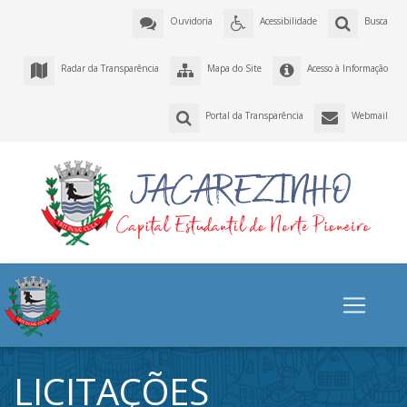
Ouvidoria
Acessibilidade
Busca
Radar da Transparência
Mapa do Site
Acesso à Informação
Portal da Transparência
Webmail
LICITAÇÕES