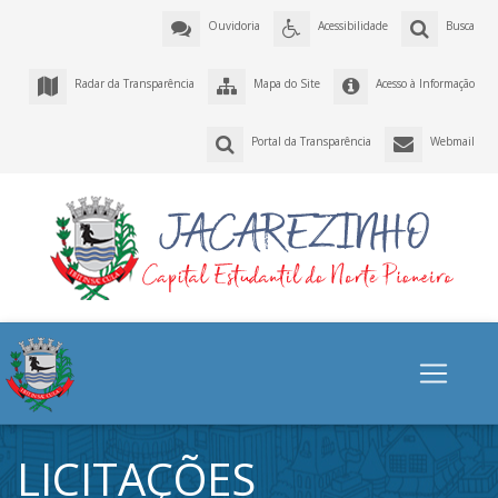
Ouvidoria
Acessibilidade
Busca
Radar da Transparência
Mapa do Site
Acesso à Informação
Portal da Transparência
Webmail
LICITAÇÕES