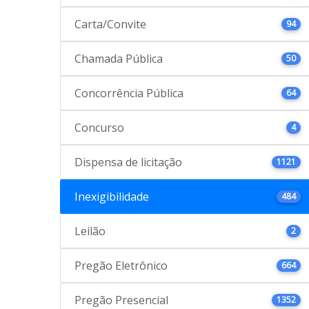
Carta/Convite
94
Chamada Pública
50
Concorrência Pública
64
Concurso
4
Dispensa de licitação
1121
Inexigibilidade
484
Leilão
2
Pregão Eletrônico
664
Pregão Presencial
1352