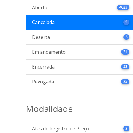
Aberta
4023
Cancelada
5
Deserta
6
Em andamento
21
Encerrada
53
Revogada
25
Modalidade
Atas de Registro de Preço
3