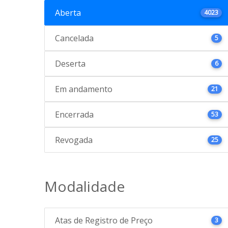
Aberta
4023
Cancelada
5
Deserta
6
Em andamento
21
Encerrada
53
Revogada
25
Modalidade
Atas de Registro de Preço
3