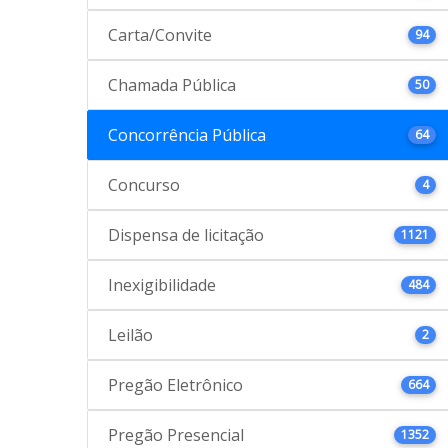
Carta/Convite
94
Chamada Pública
50
Concorrência Pública
64
Concurso
4
Dispensa de licitação
1121
Inexigibilidade
484
Leilão
2
Pregão Eletrônico
664
Pregão Presencial
1352