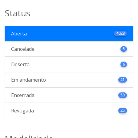
Status
Aberta
4023
Cancelada
5
Deserta
6
Em andamento
21
Encerrada
53
Revogada
25