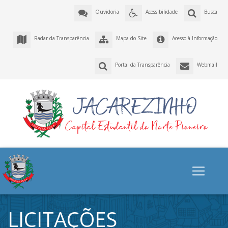
Ouvidoria
Acessibilidade
Busca
Radar da Transparência
Mapa do Site
Acesso à Informação
Portal da Transparência
Webmail
LICITAÇÕES