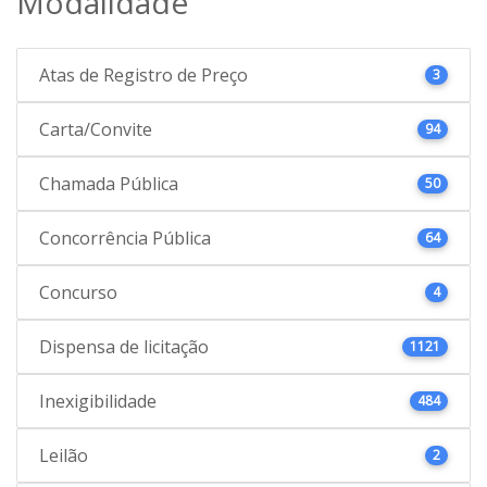
Modalidade
Atas de Registro de Preço
3
Carta/Convite
94
Chamada Pública
50
Concorrência Pública
64
Concurso
4
Dispensa de licitação
1121
Inexigibilidade
484
Leilão
2