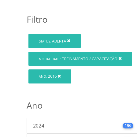
Filtro
ABERTA
STATUS:
TREINAMENTO / CAPACITAÇÃO
MODALIDADE:
2016
ANO:
Ano
2024
196