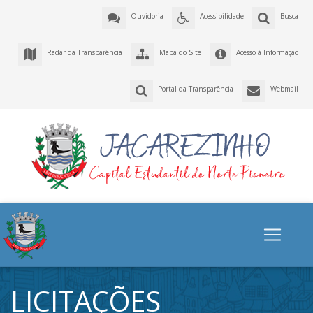
Ouvidoria
Acessibilidade
Busca
Radar da Transparência
Mapa do Site
Acesso à Informação
Portal da Transparência
Webmail
LICITAÇÕES