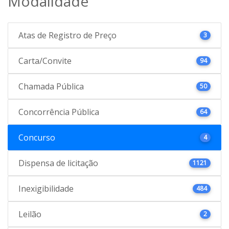
Modalidade
Atas de Registro de Preço
3
Carta/Convite
94
Chamada Pública
50
Concorrência Pública
64
Concurso
4
Dispensa de licitação
1121
Inexigibilidade
484
Leilão
2