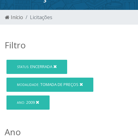
Início
Licitações
Filtro
ENCERRADA
STATUS:
TOMADA DE PREÇOS
MODALIDADE:
2009
ANO:
Ano