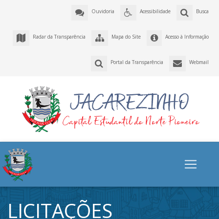
Ouvidoria
Acessibilidade
Busca
Radar da Transparência
Mapa do Site
Acesso à Informação
Portal da Transparência
Webmail
LICITAÇÕES