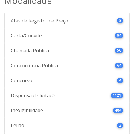
Modalidade
Atas de Registro de Preço
3
Carta/Convite
94
Chamada Pública
50
Concorrência Pública
64
Concurso
4
Dispensa de licitação
1121
Inexigibilidade
484
Leilão
2