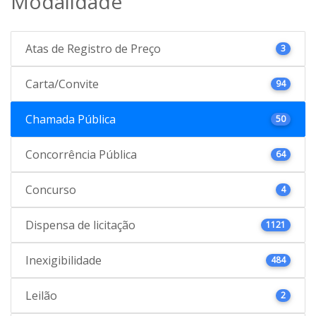
Modalidade
Atas de Registro de Preço
3
Carta/Convite
94
Chamada Pública
50
Concorrência Pública
64
Concurso
4
Dispensa de licitação
1121
Inexigibilidade
484
Leilão
2