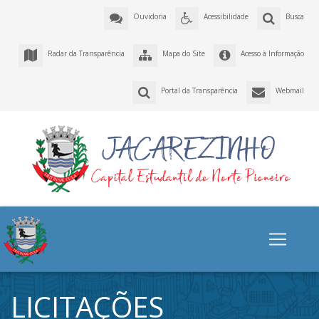
Ouvidoria
Acessibilidade
Busca
Radar da Transparência
Mapa do Site
Acesso à Informação
Portal da Transparência
Webmail
LICITAÇÕES