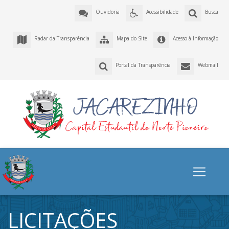
Ouvidoria
Acessibilidade
Busca
Radar da Transparência
Mapa do Site
Acesso à Informação
Portal da Transparência
Webmail
LICITAÇÕES