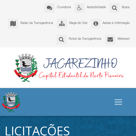
Ouvidoria
Acessibilidade
Busca
Radar da Transparência
Mapa do Site
Acesso à Informação
Portal da Transparência
Webmail
LICITAÇÕES