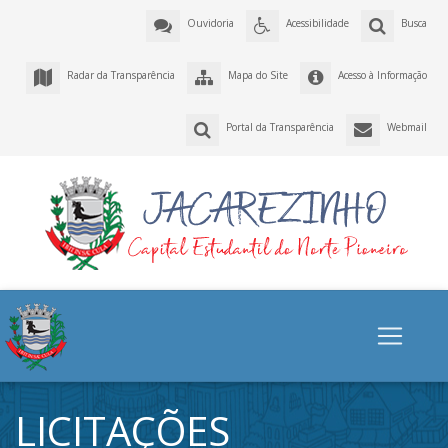
Ouvidoria
Acessibilidade
Busca
Radar da Transparência
Mapa do Site
Acesso à Informação
Portal da Transparência
Webmail
LICITAÇÕES