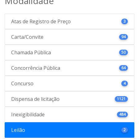
Modalidade
Atas de Registro de Preço
3
Carta/Convite
94
Chamada Pública
50
Concorrência Pública
64
Concurso
4
Dispensa de licitação
1121
Inexigibilidade
484
Leilão
2