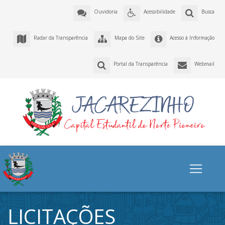
Ouvidoria
Acessibilidade
Busca
Radar da Transparência
Mapa do Site
Acesso à Informação
Portal da Transparência
Webmail
LICITAÇÕES