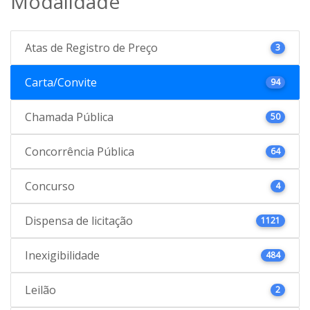
Modalidade
Atas de Registro de Preço
3
Carta/Convite
94
Chamada Pública
50
Concorrência Pública
64
Concurso
4
Dispensa de licitação
1121
Inexigibilidade
484
Leilão
2