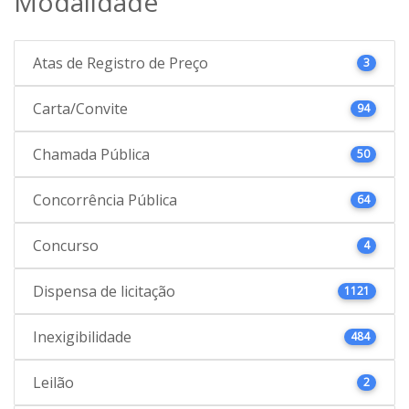
Modalidade
Atas de Registro de Preço
3
Carta/Convite
94
Chamada Pública
50
Concorrência Pública
64
Concurso
4
Dispensa de licitação
1121
Inexigibilidade
484
Leilão
2