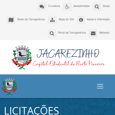
Ouvidoria
Acessibilidade
Busca
Radar da Transparência
Mapa do Site
Acesso à Informação
Portal da Transparência
Webmail
LICITAÇÕES