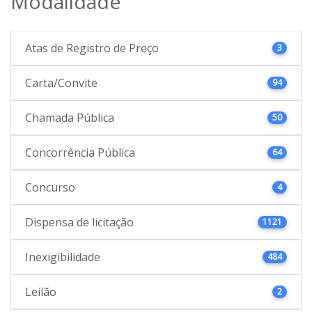
Modalidade
Atas de Registro de Preço
3
Carta/Convite
94
Chamada Pública
50
Concorrência Pública
64
Concurso
4
Dispensa de licitação
1121
Inexigibilidade
484
Leilão
2