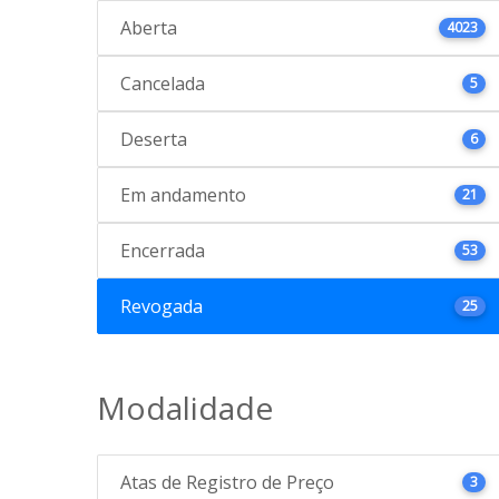
Aberta
4023
Cancelada
5
Deserta
6
Em andamento
21
Encerrada
53
Revogada
25
Modalidade
Atas de Registro de Preço
3