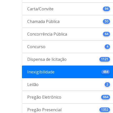
Carta/Convite
94
Chamada Pública
50
Concorrência Pública
64
Concurso
4
Dispensa de licitação
1121
Inexigibilidade
484
Leilão
2
Pregão Eletrônico
664
Pregão Presencial
1352