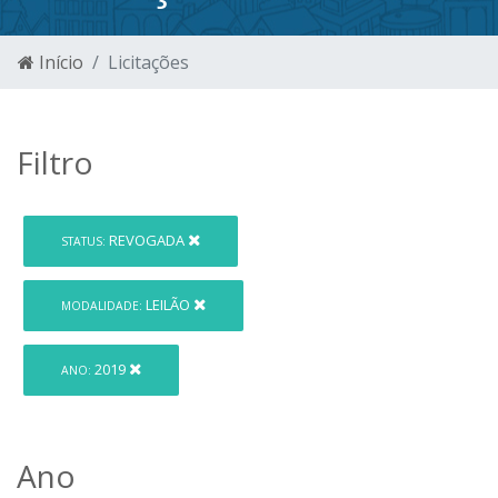
Início
Licitações
Filtro
REVOGADA
STATUS:
LEILÃO
MODALIDADE:
2019
ANO:
Ano