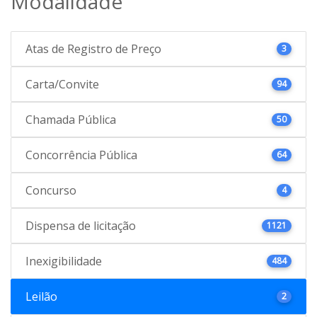
Modalidade
Atas de Registro de Preço
3
Carta/Convite
94
Chamada Pública
50
Concorrência Pública
64
Concurso
4
Dispensa de licitação
1121
Inexigibilidade
484
Leilão
2