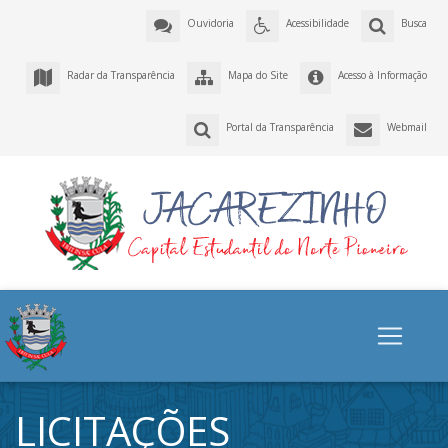
Ouvidoria
Acessibilidade
Busca
Radar da Transparência
Mapa do Site
Acesso à Informação
Portal da Transparência
Webmail
LICITAÇÕES